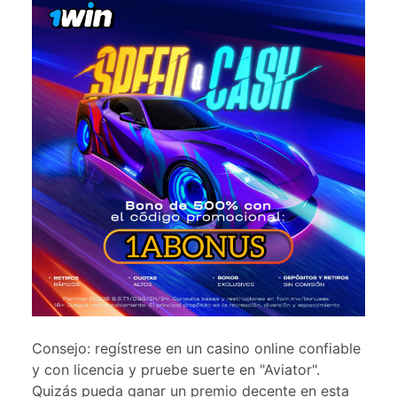
Consejo: regístrese en un casino online confiable
y con licencia y pruebe suerte en "Aviator".
Quizás pueda ganar un premio decente en esta