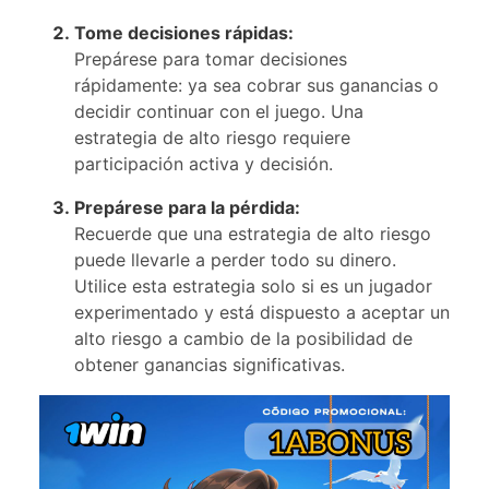
Tome decisiones rápidas:
Prepárese para tomar decisiones
rápidamente: ya sea cobrar sus ganancias o
decidir continuar con el juego. Una
estrategia de alto riesgo requiere
participación activa y decisión.
Prepárese para la pérdida:
Recuerde que una estrategia de alto riesgo
puede llevarle a perder todo su dinero.
Utilice esta estrategia solo si es un jugador
experimentado y está dispuesto a aceptar un
alto riesgo a cambio de la posibilidad de
obtener ganancias significativas.